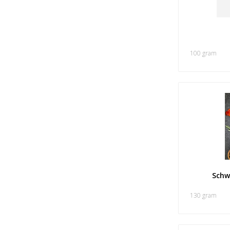
100 gram
Schw
130 gram