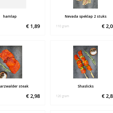
hamlap
Nevada speklap 2 stuks
€ 1,89
€ 2,
110 gram
arzwalder steak
Shaslicks
€ 2,98
€ 2,
120 gram