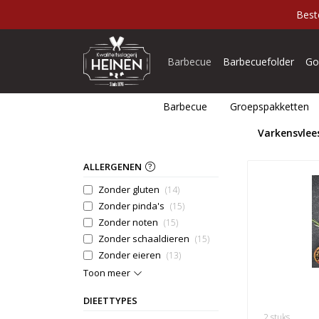
Best
Barbecue
Barbecuefolder
Go
Barbecue
Groepspakketten
Varkensvlees
ALLERGENEN
Zonder gluten
(14)
Zonder pinda's
(15)
Zonder noten
(15)
Zonder schaaldieren
(15)
Zonder eieren
(13)
Toon meer
DIEETTYPES
2 stuks