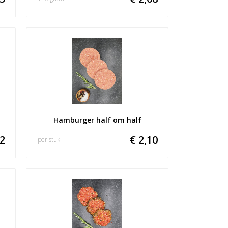
Hamburger half om half
72
€ 2,10
per stuk