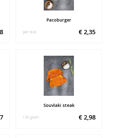
Pacoburger
08
€ 2,35
per stuk
Souvlaki steak
87
€ 2,98
130 gram