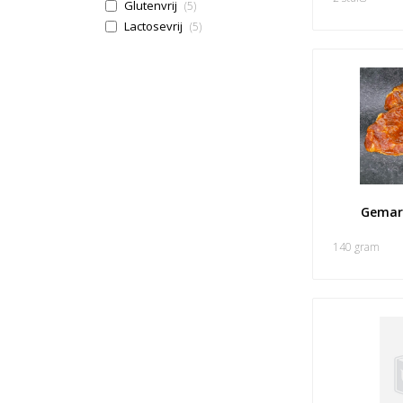
Glutenvrij
(5)
Lactosevrij
(5)
Gemari
140 gram