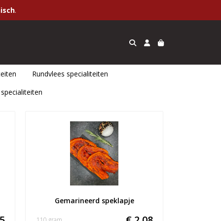
isch
.
teiten
Rundvlees specialiteiten
 specialiteiten
Gemarineerd speklapje
85
€ 2,08
110 gram