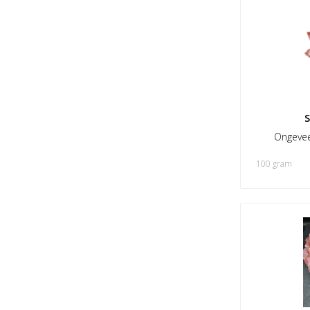
S
Ongevee
100 gram