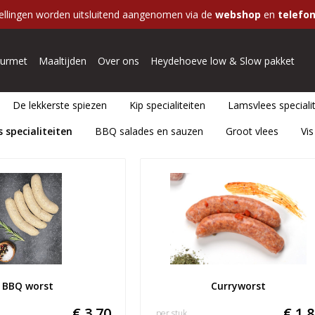
ellingen worden uitsluitend aangenomen via de
webshop
en
telefon
urmet
Maaltijden
Over ons
Heydehoeve low & Slow pakket
De lekkerste spiezen
Kip specialiteiten
Lamsvlees speciali
 specialiteiten
BBQ salades en sauzen
Groot vlees
Vis
BBQ worst
Curryworst
€ 3,70
€ 1,
per stuk