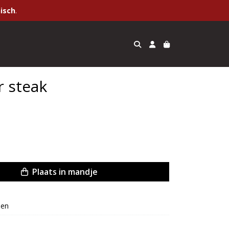
isch
.
 steak
Plaats in mandje
een