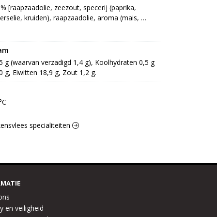
% [raapzaadolie, zeezout, specerij (paprika, 
terselie, kruiden), raapzaadolie, aroma (mais, 
er, antioxidant: E307]
ram
,5 g (waarvan verzadigd 1,4 g), Koolhydraten 0,5 g 
0 g, Eiwitten 18,9 g, Zout 1,2 g.
°C
kensvlees specialiteiten
RMATIE
ons
y en veiligheid