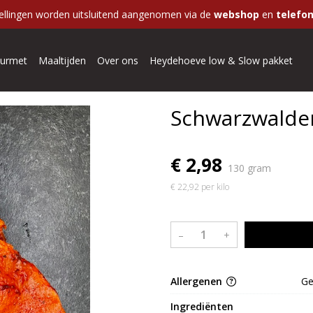
ellingen worden uitsluitend aangenomen via de
webshop
en
telefon
urmet
Maaltijden
Over ons
Heydehoeve low & Slow pakket
Schwarzwalder
€ 2,98
130 gram
€ 22,92 per kilo
–
+
Allergenen
G
Ingrediënten