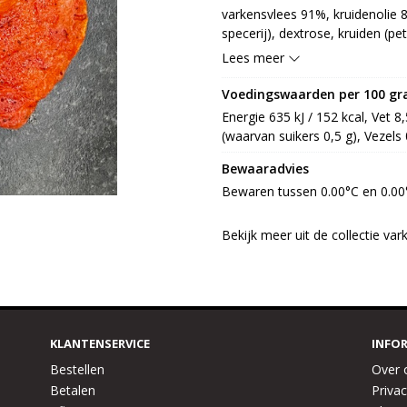
varkensvlees 91%, kruidenolie 8
specerij), dextrose, kruiden (pe
raapzaad), specerijextract, suik
Lees meer
Voedingswaarden per 100 g
Energie 635 kJ / 152 kcal, Vet 8
(waarvan suikers 0,5 g), Vezels 
Bewaaradvies
Bewaren tussen 0.00°C en 0.00
Bekijk meer uit de collectie var
KLANTENSERVICE
INFO
Bestellen
Over 
Betalen
Privac