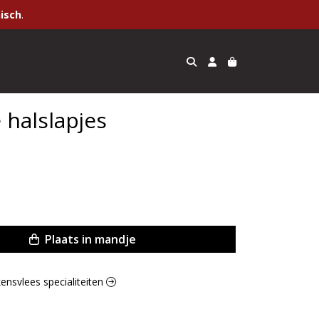
isch
.
halslapjes
Plaats in mandje
kensvlees specialiteiten