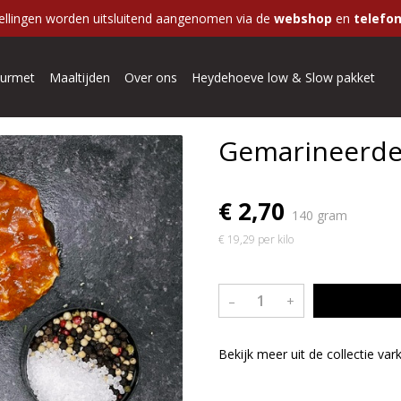
ellingen worden uitsluitend aangenomen via de
webshop
en
telefon
urmet
Maaltijden
Over ons
Heydehoeve low & Slow pakket
Gemarineerde 
€ 2,70
140 gram
€ 19,29 per kilo
–
+
Bekijk meer uit de collectie var