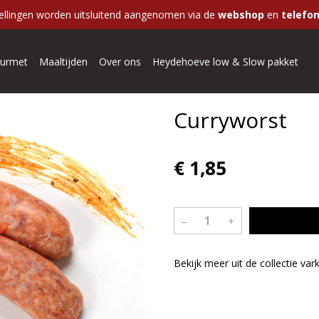
ellingen worden uitsluitend aangenomen via de
webshop
en
telefon
urmet
Maaltijden
Over ons
Heydehoeve low & Slow pakket
Curryworst
€ 1,85
–
+
Bekijk meer uit de collectie var