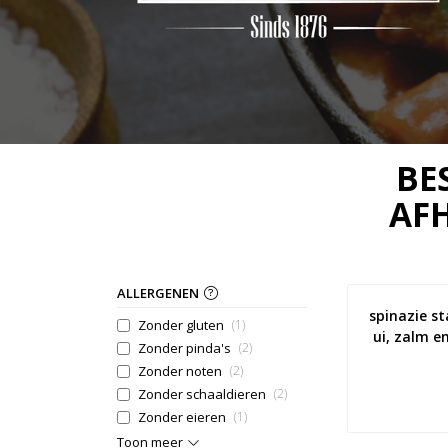
BE
AF
ALLERGENEN
spinazie s
Zonder gluten
(1)
ui, zalm 
Zonder pinda's
(2)
Zonder noten
(2)
Zonder schaaldieren
(2)
Zonder eieren
(1)
Toon meer