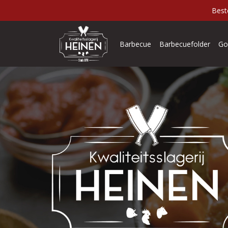
Best
Barbecue
Barbecuefolder
Go