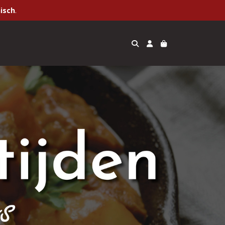
isch
.