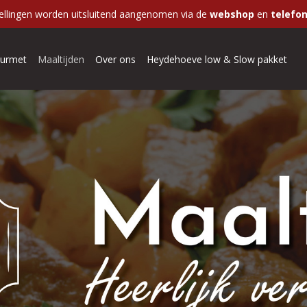
ellingen worden uitsluitend aangenomen via de
webshop
en
telefon
urmet
Maaltijden
Over ons
Heydehoeve low & Slow pakket