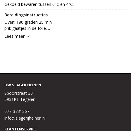
Gekoeld bewaren tussen 0°C en 4°C.
Bereidingsinstructies
Oven: 180 graden 25 min.

prik gaatjes in de folie.

Magnetron: 750 watt 5 min
Lees meer
UW SLAGER HEINEN
Spoorstraat 30
5931PT Tegelen
077-3731367
info@slagerijheinen.nl
KLANTENSERVICE