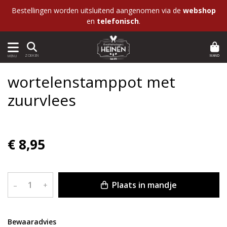
Bestellingen worden uitsluitend aangenomen via de
webshop
en
telefonisch
.
MAND
ZOEKEN
MENU
wortelenstamppot met
zuurvlees
€ 8,95
Plaats in mandje
–
+
Bewaaradvies