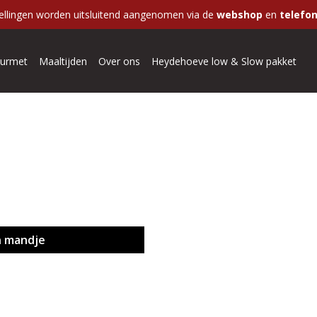
ellingen worden uitsluitend aangenomen via de
webshop
en
telefon
urmet
Maaltijden
Over ons
Heydehoeve low & Slow pakket
n mandje