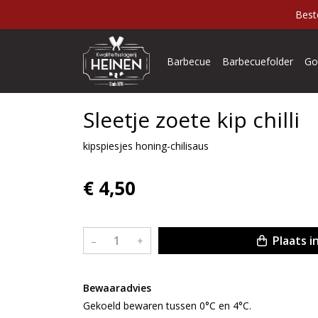
Best
Barbecue
Barbecuefolder
Go
Sleetje zoete kip chilli
kipspiesjes honing-chilisaus
€ 4,50
Plaats i
–
+
Bewaaradvies
Gekoeld bewaren tussen 0°C en 4°C.