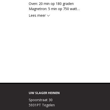
Oven: 20 min op 180 graden

Magnetron: 5 min op 750 watt

prik gaatjes in de folie
Lees meer
UW SLAGER HEINEN
Spoorstraat 30
5931PT Tegelen