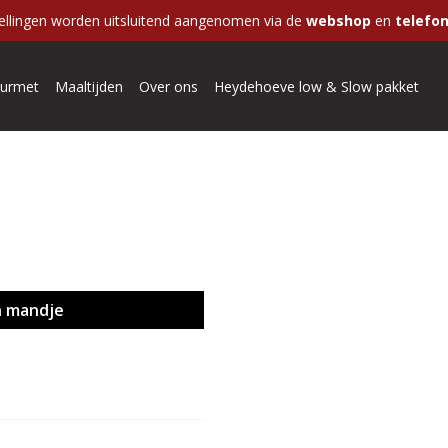
ellingen worden uitsluitend aangenomen via de
webshop
en
telefon
urmet
Maaltijden
Over ons
Heydehoeve low & Slow pakket
l
n mandje