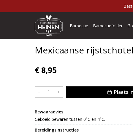
Best
Barbecue
Barbecuefolder
Go
Mexicaanse rijstschote
€ 8,95
Plaats i
–
+
Bewaaradvies
Gekoeld bewaren tussen 0°C en 4°C.
Bereidingsinstructies