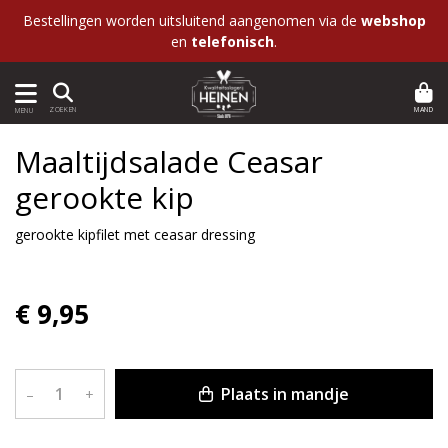
Bestellingen worden uitsluitend aangenomen via de
webshop
en
telefonisch
.
MAND
ZOEKEN
MENU
Maaltijdsalade Ceasar
gerookte kip
gerookte kipfilet met ceasar dressing
€ 9,95
Plaats in mandje
–
+