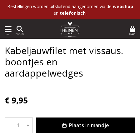
Bestellingen worden uitsluitend aangenomen via de
webshop
en
telefonisch
.
MAND
ZOEKEN
MENU
Kabeljauwfilet met vissaus.
boontjes en
aardappelwedges
€ 9,95
Plaats in mandje
–
+