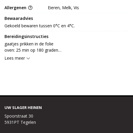
Allergenen
Eieren, Melk, Vis
Bewaaradvies
Gekoeld bewaren tussen 0°C en 4°C.
Bereidingsinstructies
gaatjes prikken in de folie

oven: 25 min op 180 graden

magnetron: 6 min op 750 watt
Lees meer
UW SLAGER HEINEN
Spoorstraat 30
5931PT Tegelen