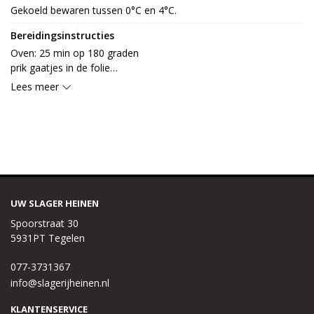
Gekoeld bewaren tussen 0°C en 4°C.
Bereidingsinstructies
Oven: 25 min op 180 graden

prik gaatjes in de folie

Magnetron: 5 minuten op 750 watt

Lees meer
prik gaatjes in de folie
UW SLAGER HEINEN
Spoorstraat 30
5931PT Tegelen
077-3731367
info@slagerijheinen.nl
KLANTENSERVICE