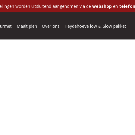
ellingen worden uitsluitend aangenomen via de
webshop
en
telefon
urmet
Maaltijden
Over ons
Heydehoeve low & Slow pakket