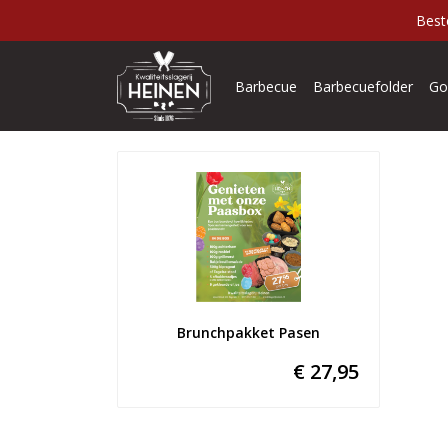
Best
Barbecue
Barbecuefolder
Go
Brunchpakket Pasen
€ 27,95