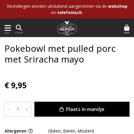
Bestellingen worden uitsluitend aangenomen via de
webshop
en
telefonisch
.
MAND
ZOEKEN
MENU
Pokebowl met pulled porc
met Sriracha mayo
€ 9,95
Plaats in mandje
–
+
Allergenen
Gluten, Eieren, Mosterd