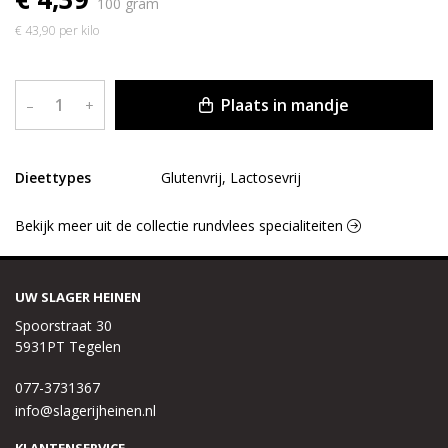
100 gram
€ 43,90 per kilo
Plaats in mandje
–
+
Dieettypes
Glutenvrij, Lactosevrij
Bekijk meer uit de collectie rundvlees specialiteiten
UW SLAGER HEINEN
Spoorstraat 30
5931PT Tegelen
077-3731367
info@slagerijheinen.nl