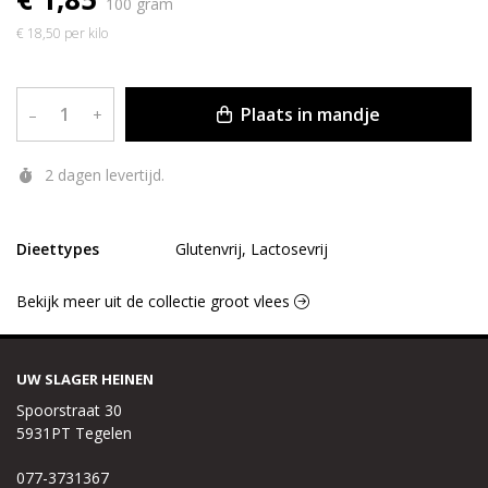
100 gram
€ 18,50 per kilo
Plaats in mandje
–
+
2 dagen levertijd.
Dieettypes
Glutenvrij, Lactosevrij
Bekijk meer uit de collectie groot vlees
UW SLAGER HEINEN
Spoorstraat 30
5931PT Tegelen
077-3731367