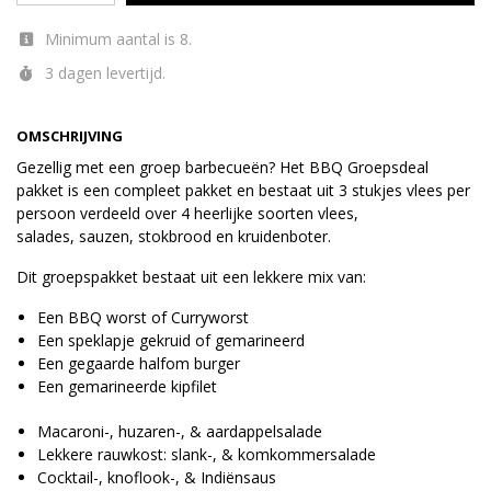
Minimum aantal is 8.
3 dagen levertijd.
OMSCHRIJVING
Gezellig met een groep barbecueën? Het BBQ Groepsdeal
pakket is een compleet pakket en bestaat uit 3 stukjes vlees per
persoon verdeeld over 4 heerlijke soorten vlees,
salades, sauzen, stokbrood en kruidenboter.
Dit groepspakket bestaat uit een lekkere mix van:
Een BBQ worst of Curryworst
Een speklapje gekruid of gemarineerd
Een gegaarde halfom burger
Een gemarineerde kipfilet
Macaroni-, huzaren-, & aardappelsalade
Lekkere rauwkost: slank-, & komkommersalade
Cocktail-, knoflook-, & Indiënsaus