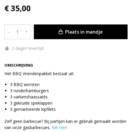
€ 35,00
Plaats in mandje
–
+
2 dagen levertijd.
OMSCHRIJVING
Het BBQ Vriendenpakket bestaat uit:
3 BBQ worsten
3 runderhamburgers
3 varkenshaassatés
3 gekruide speklappen
3 gemarineerde kipfilets
Zelf geen barbecue? Bij partijen kan er gebruik gemaakt worden
van onze gasbarbecues.
Klik hier!