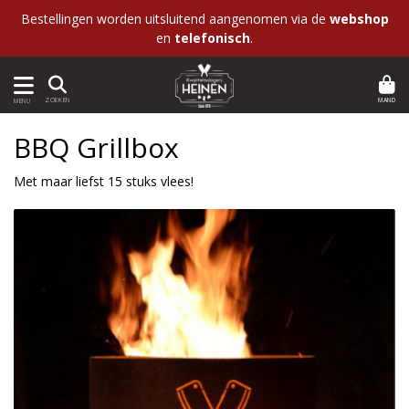
Bestellingen worden uitsluitend aangenomen via de
webshop
en
telefonisch
.
MAND
ZOEKEN
MENU
BBQ Grillbox
Met maar liefst 15 stuks vlees!