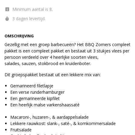
Minimum aantal is 8.
3 dagen levertijd.
OMSCHRIJVING
Gezellig met een groep barbecueën? Het BBQ Zomers compleet
pakket is een compleet pakket en bestaat uit 3 stukjes vlees per
persoon verdeeld over 4 heerlijke soorten vlees,
salades, sauzen, stokbrood en kruidenboter.
Dit groepspakket bestaat uit een lekkere mix van:
Gemarineerd filetlapje
Een verse runderhamburger
Een gemarineerde kipfilet
Een heerlijk malse varkenshaassaté
Macaroni-, huzaren-, & aardappelsalade
Lekkere rauwkost: slank-, saté-, & komkommersalade
Fruitsalade