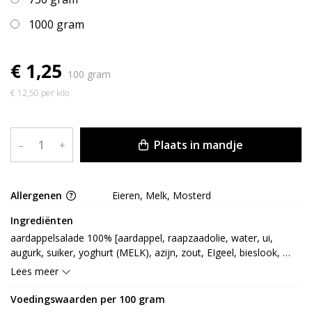
1000 gram
€ 1,25
100 gram
€ 12,50 per kilo
Plaats in mandje
–
+
Allergenen
Eieren, Melk, Mosterd
Ingrediënten
aardappelsalade 100% [aardappel, raapzaadolie, water, ui, 
augurk, suiker, yoghurt (MELK), azijn, zout, EIgeel, bieslook, 
aardappelzetmeel, conserveermiddel: E202, E211, MELKEIwit, 
Lees meer
verdikkingsmiddel: E410, E412, E415, MOSTERDmeel, specerij] 
(LACTOSE)
Voedingswaarden per 100 gram