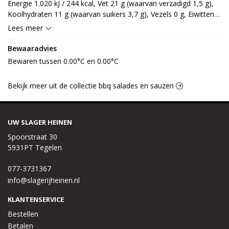
Energie 1.020 kJ / 244 kcal, Vet 21 g (waarvan verzadigd 1,5 g), 
Koolhydraten 11 g (waarvan suikers 3,7 g), Vezels 0 g, Eiwitten 
1,3 g, Zout 1,6 g.
Lees meer
Bewaaradvies
Bewaren tussen 0.00°C en 0.00°C
Bekijk meer uit de collectie bbq salades en sauzen
UW SLAGER HEINEN
Spoorstraat 30
5931PT Tegelen
077-3731367
info@slagerijheinen.nl
KLANTENSERVICE
Bestellen
Betalen