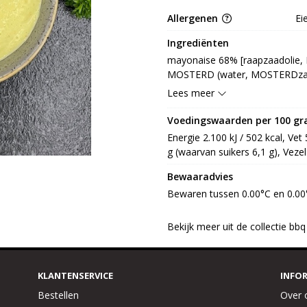
Allergenen
Ei
Ingrediënten
mayonaise 68% [raapzaadolie, EI
MOSTERD (water, MOSTERDzaad, a
E330, conserveermiddel: E202, v
Lees meer
aroma], ananas 23%, stroop 3% 
sap 3% [water, suiker, voedingsz
Voedingswaarden per 100 g
MOSTERDzaad, fenegriek, peper
Energie 2.100 kJ / 502 kcal, Vet
nootmuskaat, SELDERIJzaad, ven
g (waarvan suikers 6,1 g), Vezels
E325]
Bewaaradvies
Bewaren tussen 0.00°C en 0.00
Bekijk meer uit de collectie bb
KLANTENSERVICE
INFO
Bestellen
Over 