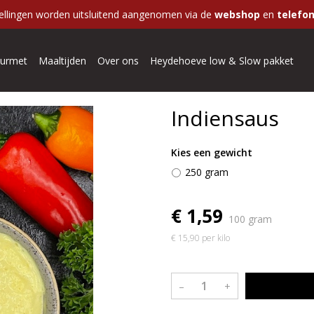
ellingen worden uitsluitend aangenomen via de
webshop
en
telefon
urmet
Maaltijden
Over ons
Heydehoeve low & Slow pakket
Indiensaus
Kies een gewicht
250 gram
€ 1,59
100 gram
€ 15,90 per kilo
–
+