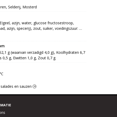
eren, Selderij, Mosterd
geel, azijn, water, glucose fructosestroop, 
zijn, specerij), zout, suiker, voedingszuur: 
erdikkingsmiddel: E412, E415, antioxidant: E385, 
[water, suiker, gember, conserveermiddel: E211], 
uur: E330], curry [specerij (kurkuma, koriander, 
ram
, karwijzaad, gember, komijn, piment, 
 52,1 g (waarvan verzadigd 4,0 g), Koolhydraten 6,7 
kelzaad), lavas], natriumlactaat [voedingszuur: 
 0,5 g, Eiwitten 1,0 g, Zout 0,7 g.
°C
q salades en sauzen
RMATIE
ons